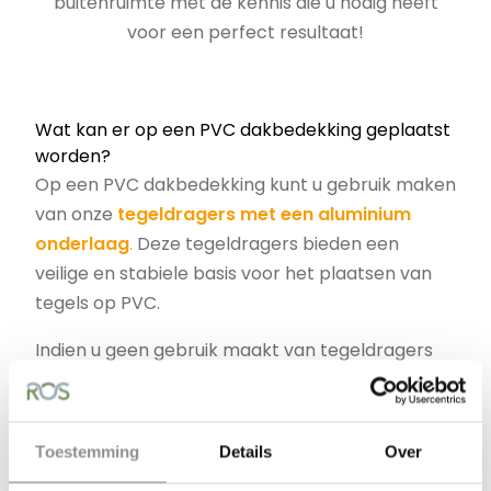
buitenruimte met de kennis die u nodig heeft
voor een perfect resultaat!
Wat kan er op een PVC dakbedekking geplaatst
worden?
Op een PVC dakbedekking kunt u gebruik maken
van onze
tegeldragers met een aluminium
onderlaag
.
Deze tegeldragers bieden een
veilige en stabiele basis voor het plaatsen van
tegels op PVC.
Indien u geen gebruik maakt van tegeldragers
met aluminium onderlaag, kunt u ook een
scheidingsvlies tussen de dakbedekking en de
tegels leggen. Dit vlies beschermt het PVC en
Toestemming
Details
Over
voorkomt mogelijke schade. (LET OP: wij bieden