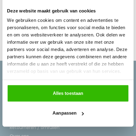
dit scheidingsvlies niet zelf aan)
Deze website maakt gebruik van cookies
Let op: SBR-rubber mag niet rechtstreeks in
We gebruiken cookies om content en advertenties te
contact komen met PVC. Zorg er altijd voor dat
personaliseren, om functies voor social media te bieden
er een geschikte scheidingslaag of onderlaag
en om ons websiteverkeer te analyseren. Ook delen we
aanwezig is om problemen te voorkomen.
informatie over uw gebruik van onze site met onze
partners voor social media, adverteren en analyse. Deze
partners kunnen deze gegevens combineren met andere
informatie die u aan ze heeft verstrekt of die ze hebben
verzameld op basis van uw gebruik van hun services.
Alles toestaan
Aanpassen
Klantenservice
Retourneren / omruilen