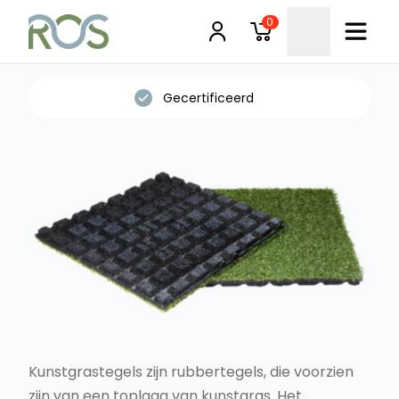
0
d
Onderhoudsvrij
Kunstgrastegels zijn rubbertegels, die voorzien
zijn van een toplaag van kunstgras. Het