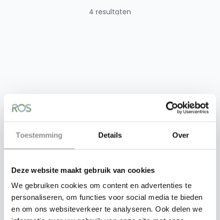
4 resultaten
Recycled Outdoor Solutions
Recycled Outdoor Solutions
Toestemming
Details
Over
Kunstgrastegel
Kunstgrastegel
50x50x2,5cm Virgo
50x50x3cm Virgo groen
groen
Deze website maakt gebruik van cookies
vanaf
€ 12,01
vanaf
€ 13,43
We gebruiken cookies om content en advertenties te
personaliseren, om functies voor social media te bieden
en om ons websiteverkeer te analyseren. Ook delen we