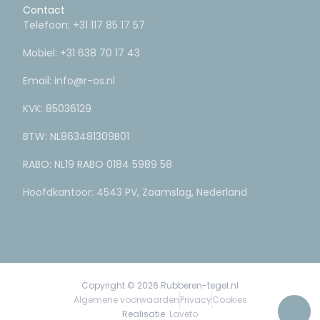
Contact
Telefoon:
+31 117 85 17 57
Mobiel:
+31 638 70 17 43
Email:
info@r-os.nl
KVK: 85036129
BTW: NL863481309B01
RABO: NL19 RABO 0184 5989 58
Hoofdkantoor: 4543 PV, Zaamslag, Nederland
Copyright © 2026 Rubberen-tegel.nl
Algemene voorwaarden
Privacy
Cookies
Realisatie:
Laveto