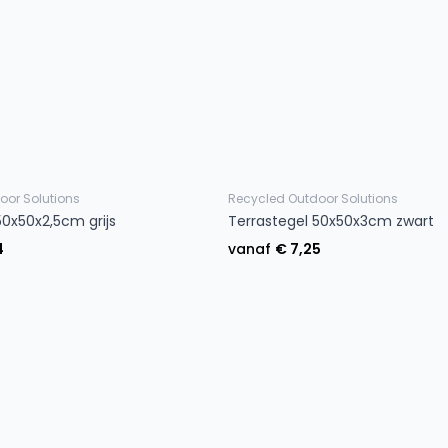
oor Solutions
Recycled Outdoor Solutions
50x50x2,5cm grijs
Terrastegel 50x50x3cm zwart
4
vanaf
€ 7,25