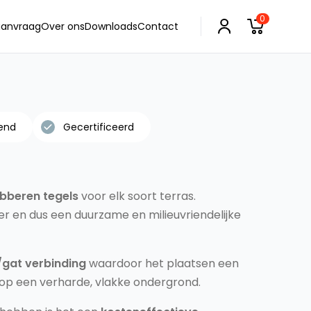
0
 aanvraag
Over ons
Downloads
Contact
end
Gecertificeerd
bberen tegels
voor elk soort terras.
er en dus een duurzame en milieuvriendelijke
gat verbinding
waardoor het plaatsen een
t op een verharde, vlakke ondergrond.