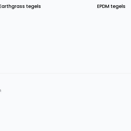
Earthgrass tegels
EPDM tegels
n