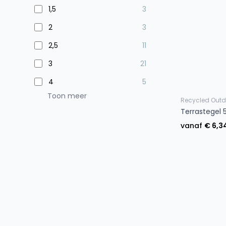
1,5
3
2
3
2,5
11
3
21
4
5
Toon meer
Recycled Outd
Terrastegel 
vanaf
€ 6,3