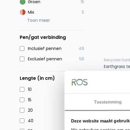
Groen
15
Mix
5
Toon meer
Pen/gat verbinding
Inclusief pennen
48
Exclusief pennen
58
Recycled Outd
Earthgrass 
Stone Grey
Lengte (in cm)
vanaf
€ 10,
10
4
15
3
Toestemming
20
3
40
3
Deze website maakt gebruik
We gebruiken cookies om cont