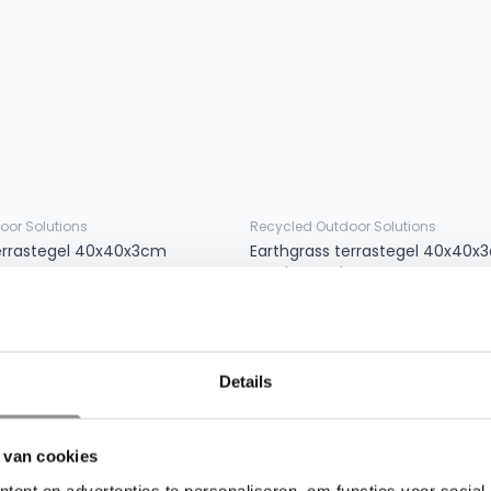
oor Solutions
Recycled Outdoor Solutions
terrastegel 40x40x3cm
Earthgrass terrastegel 40x40x
Sandy Beach
54
vanaf
€ 10,54
Details
 van cookies
ent en advertenties te personaliseren, om functies voor social