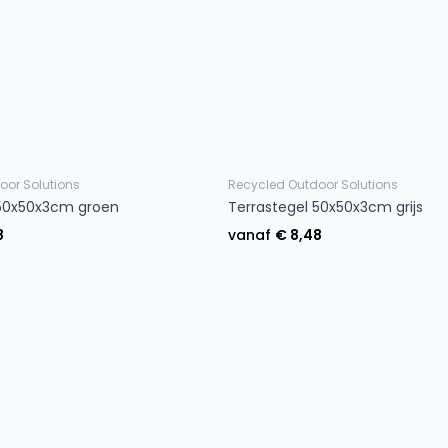
oor Solutions
Recycled Outdoor Solutions
 50x50x3cm groen
Terrastegel 50x50x3cm grijs
8
vanaf
€ 8,48