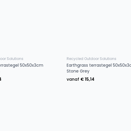
oor Solutions
Recycled Outdoor Solutions
errastegel 50x50x3cm
Earthgrass terrastegel 50x50x
h
Stone Grey
4
vanaf
€ 15,14