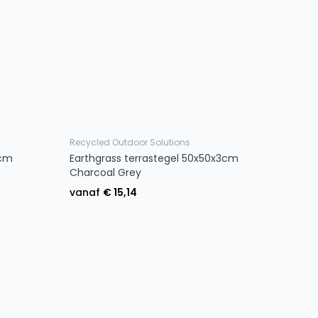
Recycled Outdoor Solutions
3cm
Earthgrass terrastegel 50x50x3cm
Charcoal Grey
vanaf
€ 15,14