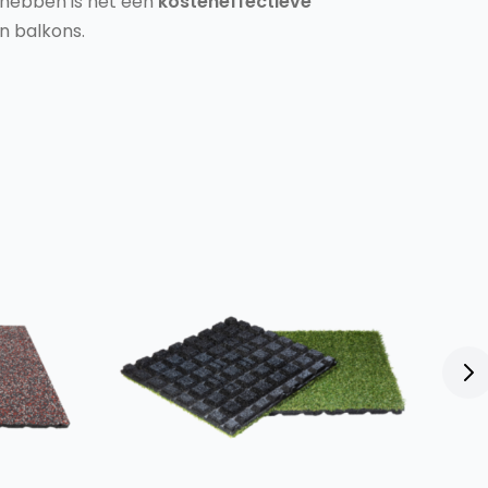
 hebben is het een
kosteneffectieve
n balkons.