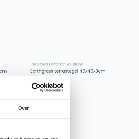
Recycled Outdoor Solutions
3cm
Earthgrass terrastegel 40x40x3cm
Charcoal Grey
vanaf
€ 10,54
Over
 media te bieden en om ons