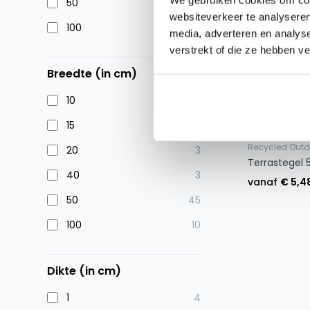
50
45
websiteverkeer te analyseren
100
10
media, adverteren en analys
verstrekt of die ze hebben v
Breedte (in cm)
10
4
15
3
Recycled Outd
20
3
Terrastegel 
40
3
vanaf
€ 5,4
50
45
100
10
Dikte (in cm)
1
4