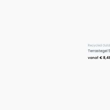
Recycled Outd
Terrastegel
vanaf
€ 8,4