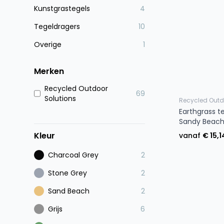
Kunstgrastegels
4
Tegeldragers
10
Overige
1
Merken
Recycled Outdoor
69
Solutions
Recycled Outd
Earthgrass t
Sandy Beac
Kleur
vanaf
€ 15,1
Charcoal Grey
2
Stone Grey
2
Sand Beach
2
Grijs
6