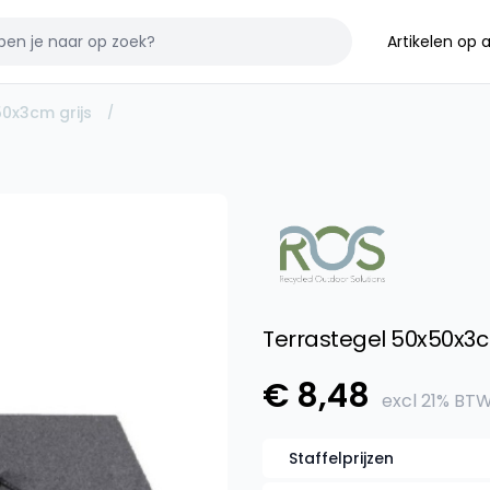
Artikelen op
50x3cm grijs
Terrastegel 50x50x3c
Product informat
€ 8,48
excl
21% BT
Staffelprijzen