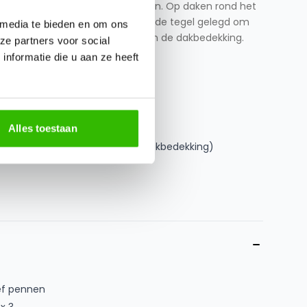
ar zijn om reparaties uit te voeren. Op daken rond het
huurtjes, uit- en aanbouw) wordt de tegel gelegd om
 media te bieden en om ons
plaatsen; dit voorkomt schade aan de dakbedekking.
ze partners voor social
nformatie die u aan ze heeft
Alles toestaan
bedekking (uitgezonderd pvc dakbedekking)
ef pennen