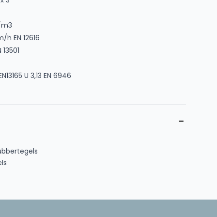
 x 3
/m3
/h EN 12616
N 13501
 EN13165 U 3,13 EN 6946
bbertegels
ls