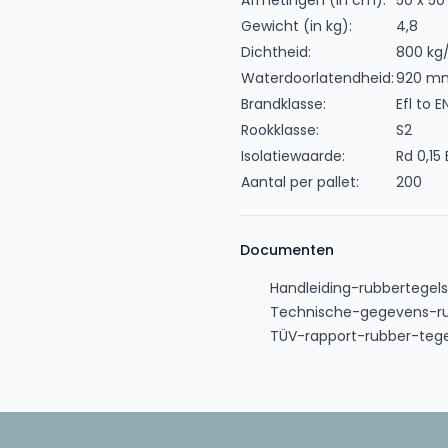
Afmetingen (in cm):
50 x 50
Gewicht (in kg):
4,8
Dichtheid:
800 kg
Waterdoorlatendheid:
920 mm
Brandklasse:
Efl to E
Rookklasse:
S2
Isolatiewaarde:
Rd 0,15
Aantal per pallet:
200
Documenten
Handleiding-rubbertegels
Technische-gegevens-ru
TÜV-rapport-rubber-tege