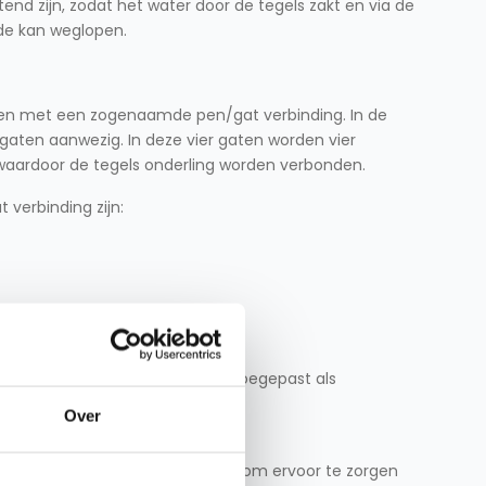
end zijn, zodat het water door de tegels zakt en via de
de kan weglopen.
eren met een zogenaamde pen/gat verbinding. In de
r gaten aanwezig. In deze vier gaten worden vier
waardoor de tegels onderling worden verbonden.
verbinding zijn:
lkon
rrassen worden de tegels veel toegepast als
Over
ad op daken en uitbouw
dakbedekking te beschermen en om ervoor te zorgen