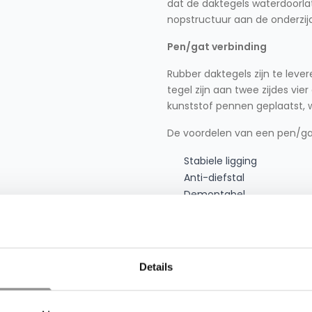
dat de daktegels waterdoorlat
nopstructuur aan de onderzij
Pen/gat verbinding
Rubber daktegels zijn te lev
tegel zijn aan twee zijdes vie
kunststof pennen geplaatst, 
De voordelen van een pen/gat 
Stabiele ligging
Anti-diefstal
Demontabel
Rubber daktegels op het ba
Naast de toepassing op dakte
balkonbekleding.
Details
Rubber daktegels als loopp
De looppaden zijn er om de 