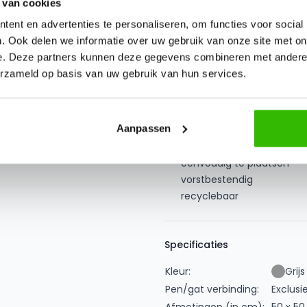
 van cookies
dat installaties goed bereikba
huis (van erkers, garages, sc
ent en advertenties te personaliseren, om functies voor social
bijvoorbeeld een trap op te 
. Ook delen we informatie over uw gebruik van onze site met on
e. Deze partners kunnen deze gegevens combineren met andere i
Voordelen
erzameld op basis van uw gebruik van hun services.
licht van gewicht
geluiddempend
kindvriendelijk
Aanpassen
valbrekend
beschermt de huidige dak
eenvoudig te plaatsen
vorstbestendig
recyclebaar
Extra informatie
Specificaties
Kleur:
Grijs
Pen/gat verbinding:
Exclusi