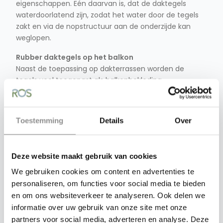
eigenschappen. Eén daarvan is, dat de daktegels
waterdoorlatend zijn, zodat het water door de tegels
zakt en via de nopstructuur aan de onderzijde kan
weglopen.
Rubber daktegels op het balkon
Naast de toepassing op dakterrassen worden de
tegels veel toegepast als balkonbekleding.
LET OP:
Voor een goede afwatering op uw dak
adviseren wij de 3cm dikke tegels.
Toestemming
Details
Over
Rubber daktegels als looppad op daken en uitbouw
De looppaden zijn er om de dakbedekking te
beschermen en om ervoor te zorgen dat installaties
Deze website maakt gebruik van cookies
goed bereikbaar zijn om reparaties uit te voeren. Op
We gebruiken cookies om content en advertenties te
daken rond het huis (van erkers, garages, schuurtjes,
personaliseren, om functies voor social media te bieden
uit- en aanbouw) wordt de tegel gelegd om
en om ons websiteverkeer te analyseren. Ook delen we
bijvoorbeeld een trap op te plaatsen; dit voorkomt
informatie over uw gebruik van onze site met onze
schade aan de dakbedekking.
partners voor social media, adverteren en analyse. Deze