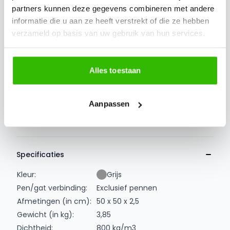
Voordelen
partners kunnen deze gegevens combineren met andere
licht van gewicht; 1 m2 weegt circa 18,4 kilogram
informatie die u aan ze heeft verstrekt of die ze hebben
geluiddempend
verzameld op basis van uw gebruik van hun services.
kindvriendelijk
valbrekend
beschermt de huidige dakbedekking (uitgezonderd
Alles toestaan
pvc dakbedekking)
eenvoudig te plaatsen
Aanpassen
vorstbestendig
recyclebaar
Extra informatie
Specificaties
Kleur:
Grijs
Pen/gat verbinding:
Exclusief pennen
Afmetingen (in cm):
50 x 50 x 2,5
Gewicht (in kg):
3,85
Dichtheid:
800 kg/m3