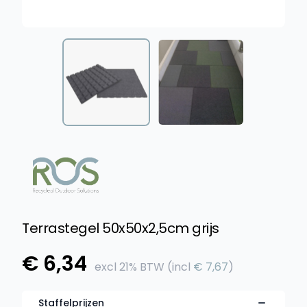
Terrastegel 50x50x2,5cm grijs
Product informatie
€ 6,34
excl
21% BTW
(incl
€ 7,67
)
Staffelprijzen