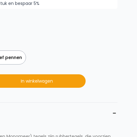
stuk en bespaar 5%
ief pennen
In winkelwagen
en Monomeer) tegels zijn rubbertegels, die voorzien