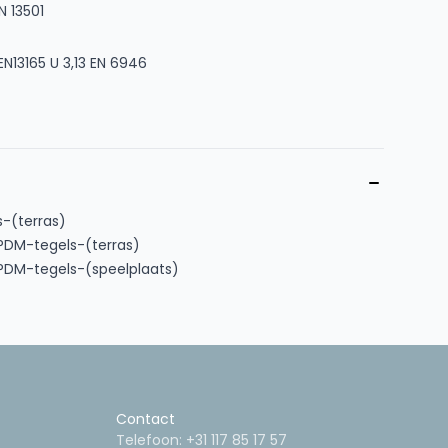
N 13501
 EN13165 U 3,13 EN 6946
-(terras)
DM-tegels-(terras)
DM-tegels-(speelplaats)
Contact
Telefoon:
+31 117 85 17 57