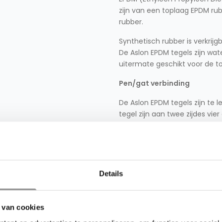
zijn van een toplaag EPDM rub
rubber.
Synthetisch rubber is verkrijg
De Aslon EPDM tegels zijn wat
uitermate geschikt voor de t
Pen/gat verbinding
De Aslon EPDM tegels zijn te
tegel zijn aan twee zijdes vie
kunststof pennen geplaatst, 
De voordelen van een pen/gat 
Stabiele ligging
Details
Anti-diefstal
Demontabel
 van cookies
Voordelen