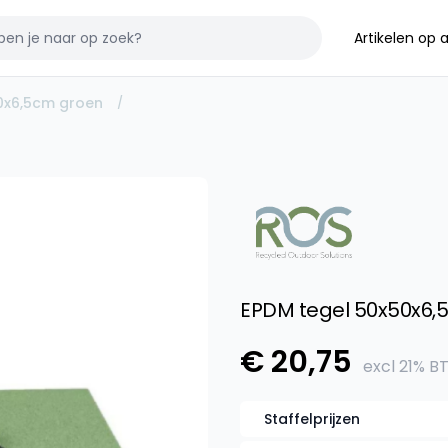
Artikelen op
0x6,5cm groen
EPDM tegel 50x50x6,
Product informat
€ 20,75
excl
21% B
Staffelprijzen