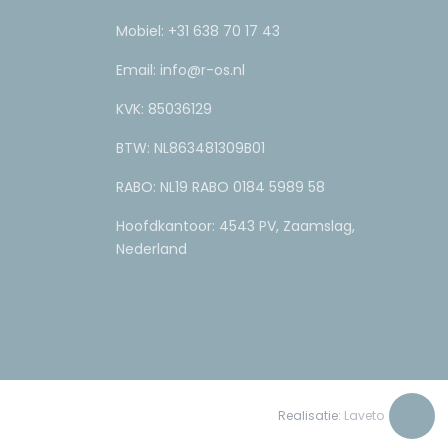
Mobiel:
+31 638 70 17 43
Email:
info@r-os.nl
KVK: 85036129
BTW: NL863481309B01
RABO: NL19 RABO 0184 5989 58
Hoofdkantoor: 4543 PV, Zaamslag,
Nederland
Realisatie:
Laveto