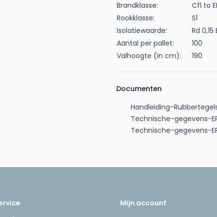
Brandklasse:
Cfl to E
Rookklasse:
S1
Isolatiewaarde:
Rd 0,15
Aantal per pallet:
100
Valhoogte (in cm):
190
Documenten
Handleiding-Rubbertegels
Technische-gegevens-EP
Technische-gegevens-EP
ervice
Mijn account