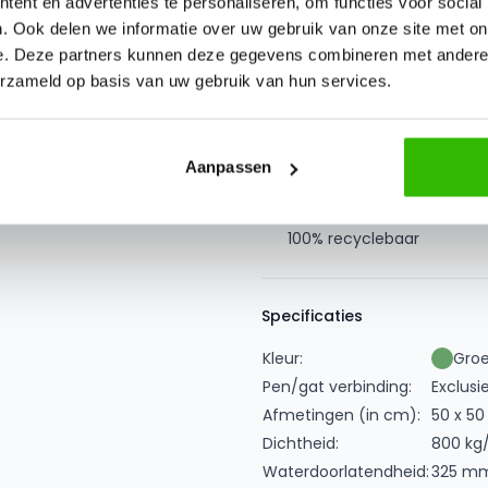
kleurechte toplaag
ent en advertenties te personaliseren, om functies voor social
licht van gewicht
. Ook delen we informatie over uw gebruik van onze site met on
direct op dakbedekking t
e. Deze partners kunnen deze gegevens combineren met andere i
valbrekend
erzameld op basis van uw gebruik van hun services.
vele kleuren en kleurenco
nopstructuur aan de onder
geluiddempend
Aanpassen
UV-bestendig
slijtvast
100% recyclebaar
Extra informatie
Specificaties
Kleur:
Gro
Pen/gat verbinding:
Exclusi
Afmetingen (in cm):
50 x 50 
Dichtheid:
800 kg
Waterdoorlatendheid:
325 mm