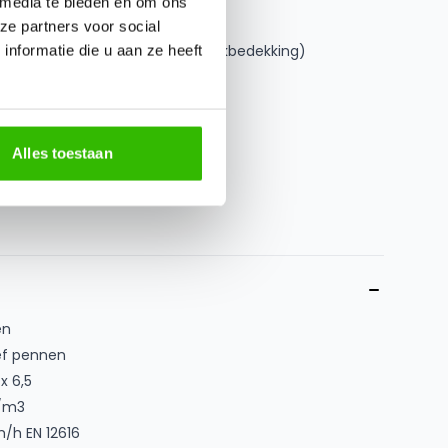
 media te bieden en om ons
ze partners voor social
e plaatsen (uitgezonderd PVC dakbedekking)
nformatie die u aan ze heeft
mbinaties verkrijgbaar
zijde voor de afvoer van water
Alles toestaan
en
ef pennen
x 6,5
/m3
/h EN 12616