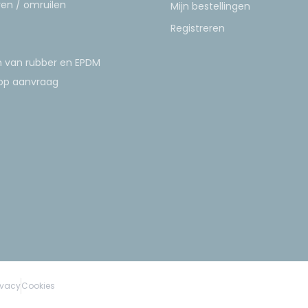
en / omruilen
Mijn bestellingen
Registreren
n van rubber en EPDM
 op aanvraag
ivacy
Cookies