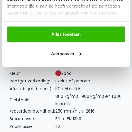
Onderhoudsarm
informatie die u aan ze heeft verstrekt of die ze hebben
Slijtvast
verzameld op basis van uw gebruik van hun services.
Licht van gewicht
Eenvoudig te plaatsen
Eenvoudig kleuren te combineren
Alles toestaan
100% recyclebaar
Extra informatie
Aanpassen
Specificaties
Kleur:
Rood
Pen/gat verbinding:
Exclusief pennen
Afmetingen (in cm):
50 x 50 x 6,5
800 kg/m3 , 900 kg/m3 en 1.000
Dichtheid:
km/m3
Waterdoorlatendheid:
250 mm/h EN 12616
Brandklasse:
Efl to EN 13501
Rookklasse:
S2