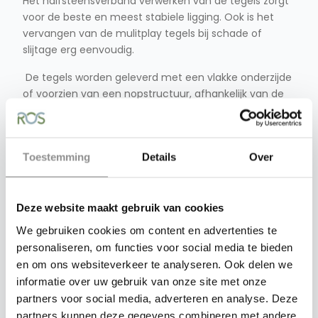
Het halfsteensverband verwerken van de tegels zorgt
voor de beste en meest stabiele ligging. Ook is het
vervangen van de mulitplay tegels bij schade of
slijtage erg eenvoudig.
De tegels worden geleverd met een vlakke onderzijde
of voorzien van een nopstructuur, afhankelijk van de
toepassing en eisen die aan de vloer worden gesteld.
Pen/gat verbinding
De Aslon multiplay tegels zijn vanaf een dikte van 30
Toestemming
Details
Over
mm te leveren met een zogenaamde pen/gat
verbinding. In de tegel zijn aan twee zijdes vier gaten
aanwezig. In deze vier gaten worden vier kunststof
Deze website maakt gebruik van cookies
pennen geplaatst, waardoor de tegels onderling
We gebruiken cookies om content en advertenties te
worden verbonden.
personaliseren, om functies voor social media te bieden
De voordelen
en om ons websiteverkeer te analyseren. Ook delen we
Hoogwaardig toplaag van kunstgras
informatie over uw gebruik van onze site met onze
Valbrekend
partners voor social media, adverteren en analyse. Deze
Geluiddempend
partners kunnen deze gegevens combineren met andere