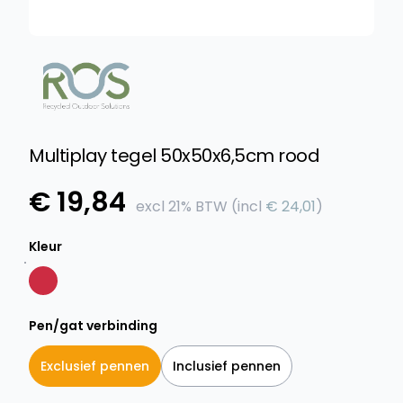
Multiplay tegel 50x50x6,5cm rood
Product informatie
€ 19,84
excl
21% BTW
(incl
€ 24,01
)
Kleur
Pen/gat verbinding
Exclusief pennen
Inclusief pennen