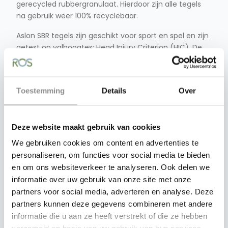
gerecycled rubbergranulaat. Hierdoor zijn alle tegels
na gebruik weer 100% recyclebaar.
Aslon SBR tegels zijn geschikt voor sport en spel en zijn
getest op valhoogtes; Head Injury Criterion (HIC). De
Aslon SBR tegels voldoen aan de strengste eisen voor
valdemping volgens EN 1177:2018 en EN 1176-1:2017.
Pen/gatverbinding
Toestemming
Details
Over
De Aslon Safe & Soft tegel is vanaf 30 mm te leveren
met een zogenaamde pen/gatverbinding. In de tegel
zijn aan twee zijdes vier gaten aanwezig. In deze vier
Deze website maakt gebruik van cookies
gaten worden vier kunststof pennen geplaatst,
We gebruiken cookies om content en advertenties te
waardoor de tegels onderling worden verbonden.
personaliseren, om functies voor social media te bieden
en om ons websiteverkeer te analyseren. Ook delen we
Voordelen:
informatie over uw gebruik van onze site met onze
Valbrekend
partners voor social media, adverteren en analyse. Deze
Onderhoudsarm
partners kunnen deze gegevens combineren met andere
Licht van gewicht
informatie die u aan ze heeft verstrekt of die ze hebben
Geluiddempend