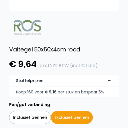
Valtegel 50x50x4cm rood
Product informatie
€ 9,64
excl
21% BTW
(incl
€ 11,66
)
Staffelprijzen
Koop 160 voor
€ 9,16
per stuk en bespaar 5%
Pen/gat verbinding
Inclusief pennen
Exclusief pennen