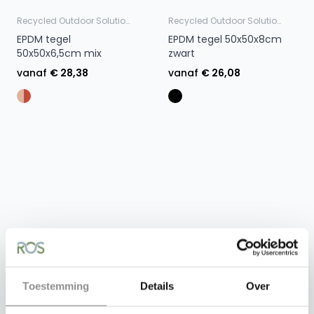
Recycled Outdoor Solutions
Recycled Outdoor Solutions
EPDM tegel
EPDM tegel 50x50x8cm
50x50x6,5cm mix
zwart
vanaf
€ 28,38
vanaf
€ 26,08
Recycled Outdoor Solutions
Recycled Outdoor Solutions
Toestemming
Details
Over
EPDM tegel 50x50x8cm
EPDM tegel 50x50x8cm
rood
groen