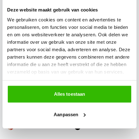
vanaf
€ 26,66
vanaf
€ 27,22
Deze website maakt gebruik van cookies
We gebruiken cookies om content en advertenties te
personaliseren, om functies voor social media te bieden
en om ons websiteverkeer te analyseren. Ook delen we
informatie over uw gebruik van onze site met onze
partners voor social media, adverteren en analyse. Deze
partners kunnen deze gegevens combineren met andere
informatie die u aan ze heeft verstrekt of die ze hebben
verzameld op basis van uw gebruik van hun services.
Recycled Outdoor Solutions
Recycled Outdoor Solutions
Alles toestaan
EPDM tegel 50x50x8cm
EPDM tegel 50x50x10cm
mix
zwart
Aanpassen
vanaf
€ 36,46
vanaf
€ 27,19